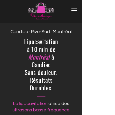
Candiac · Rive-Sud · Montréal
Lipocavitation
à 10 min de
Montréal
à
Candiac
Sans douleur.
Résultats
Durables.
La lipocavitation
utilise des
ultrasons basse fréquence