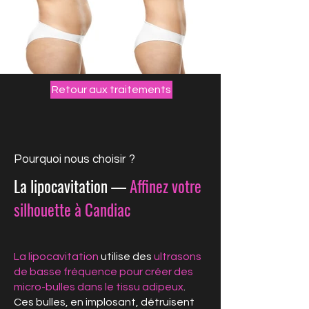
Retour aux traitements
Pourquoi nous choisir ?
La lipocavitation —
Affinez votre
silhouette à Candiac
La lipocavitation
utilise des
ultrasons
de basse fréquence pour créer des
micro-bulles dans le tissu adipeux
.
Ces bulles, en implosant, détruisent