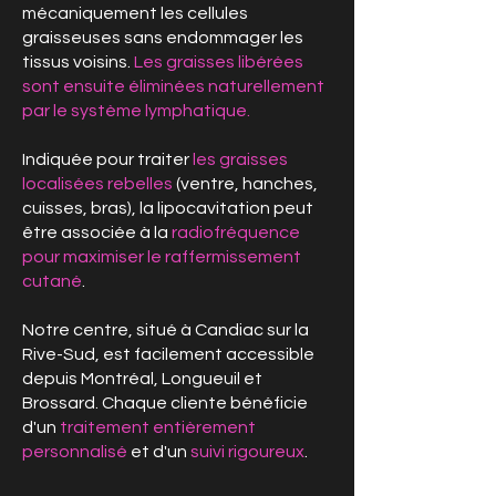
mécaniquement les cellules
graisseuses sans endommager les
tissus voisins.
Les graisses libérées
sont ensuite éliminées naturellement
par le système lymphatique.
Indiquée pour traiter
les graisses
localisées rebelles
(ventre, hanches,
cuisses, bras), la lipocavitation peut
être associée à la
radiofréquence
pour maximiser le raffermissement
cutané
.
Notre centre, situé à Candiac sur la
Rive-Sud, est facilement accessible
depuis Montréal, Longueuil et
Brossard. Chaque cliente bénéficie
d'un
traitement entièrement
personnalisé
et d'un
suivi rigoureux
.