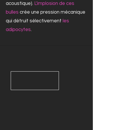
acoustique).
L'implosion de ces
bulles
crée une pression mécanique
qui détruit sélectivement
les
adipocytes
.