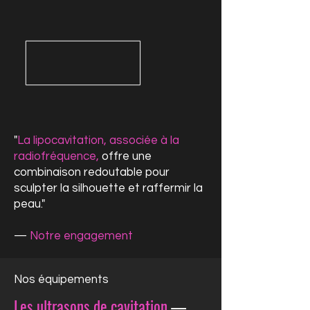
"
La lipocavitation, associée à la
radiofréquence,
offre une
combinaison redoutable pour
sculpter la silhouette et raffermir la
peau
."
—
Notre engagement
Nos équipements
Les ultrasons de cavitation
—