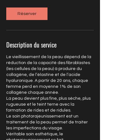
m
i
n
Réserver
Description du service
Le vieillissement de la peau dépend de la
réduction de la capacité des fibroblastes
(les cellules de la peau) à produire du
collagène, de l’élastine et de l’acide
hyaluronique. A partir de 20 ans, chaque
femme perd en moyenne 1% de son
collagène chaque année.
La peau devient plus fine, plus sèche, plus
rugueuse et le teint terne avec la
formation de rides et de ridules.
Le soin photorajeunissement est un
traitement de la peau permet de traiter
les imperfections du visage.
Véritable soin esthétique, le
photorajeunissement se fait