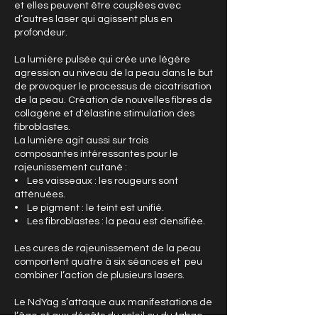
et elles peuvent être couplées avec
d’autres laser qui agissent plus en
profondeur.
La lumière pulsée qui crée une légère
agression au niveau de la peau dans le but
de provoquer le processus de cicatrisation
de la peau. Création de nouvelles fibres de
collagène et d'élastine stimulation des
fibroblastes.
La lumière agit aussi sur trois
composantes intéressantes pour le
rajeunissement cutané :
• Les vaisseaux : les rougeurs sont
atténuées.
• Le pigment : le teint est unifié.
• Les fibroblastes : la peau est densifiée.
Les cures de rajeunissement de la peau
comportent quatre à six séances et peu
combiner l’action de plusieurs lasers.
Le NdYag s’attaque aux manifestations de
l’âge et aux dégâts du soleil ou du tabac