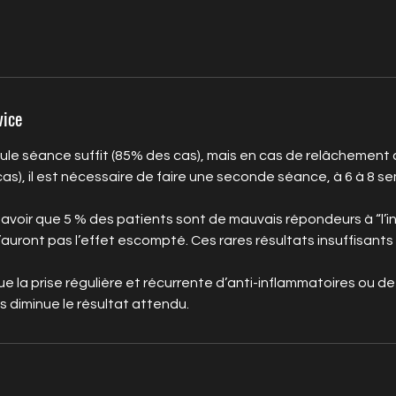
vice
eule séance suffit (85% des cas), mais en cas de relâchement
s), il est nécessaire de faire une seconde séance, à 6 à 8 se
savoir que 5 % des patients sont de mauvais répondeurs à “l’i
’auront pas l’effet escompté. Ces rares résultats insuffisant
e la prise régulière et récurrente d’anti-inflammatoires ou de
 diminue le résultat attendu.