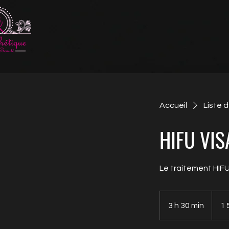
Accueil
Liste 
HIFU VIS
Le traitement HIFU
1 500 
3 h 30 min
3
1 
h