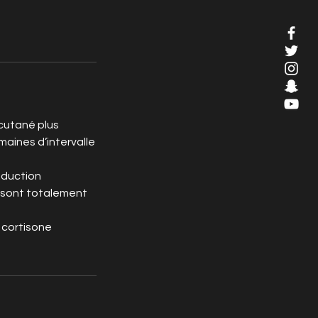
 cutané plus
maines d’intervalle
nduction
s sont totalement
 cortisone