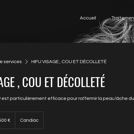
Accueil
Traitemen
de services
HIFU VISAGE , COU ET DÉCOLLETÉ
AGE , COU ET DÉCOLLETÉ
 est particulièrement efficace pour raffermir la peau lâche du
euros
500 €
Candiac