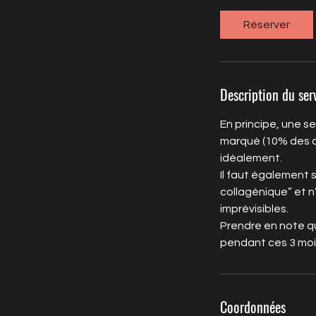
3
0
Réserver
m
i
n
Description du ser
En principe, une s
marqué (10% des ca
idéalement.
Il faut également 
collagénique” et n
imprévisibles.
Prendre en note qu
pendant ces 3 mois
Coordonnées