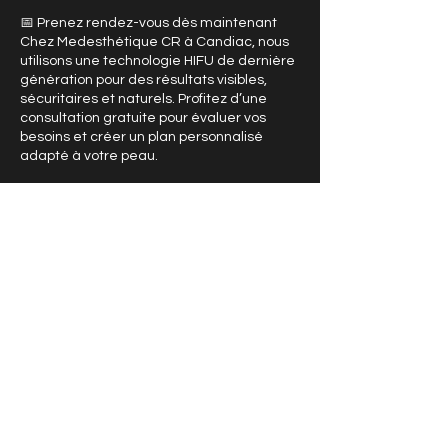
📅 Prenez rendez-vous dès maintenant
Chez Medesthétique CR à Candiac, nous
utilisons une technologie HIFU de dernière
génération pour des résultats visibles,
sécuritaires et naturels. Profitez d’une
consultation gratuite pour évaluer vos
besoins et créer un plan personnalisé
adapté à votre peau.
📞 Appelez-nous au 438-364-7703 ou
prenez rendez-vous en ligne.
🎁 Des offres spéciales sont disponibles
pour les nouvelles clientes !
Coordonnées
Candiac, QC, Canada
438 364 7703
medesthetique.candiac@gmail.com