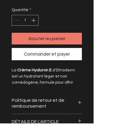
Quantité
*
Ajouter au panier
Commander et payer
La 
Crème Hyaluron E
 d'Eltraderm 
est un hydratant léger et non 
comédogène, formulé pour offrir 
une hydratation durable et 
apaisante aux peaux normales à 
Politique de retour et de
sèches, sensibles ou matures.
remboursement
Loise Beauté
Ingrédients clés :
Acide hyaluronique de haut 
DÉTAILS DE L'ARTICLE
Les produits vendus par 
poids moléculaire
 : assure une 
Medesthétique CR
 sont des 