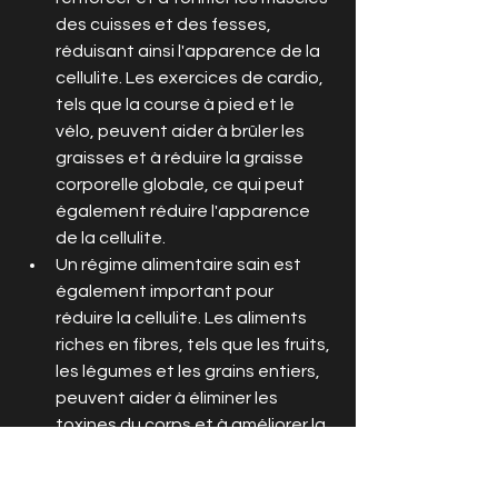
des cuisses et des fesses, 
réduisant ainsi l'apparence de la 
cellulite. Les exercices de cardio, 
tels que la course à pied et le 
vélo, peuvent aider à brûler les 
graisses et à réduire la graisse 
corporelle globale, ce qui peut 
également réduire l'apparence 
de la cellulite.
Un régime alimentaire sain est 
également important pour 
réduire la cellulite. Les aliments 
riches en fibres, tels que les fruits, 
les légumes et les grains entiers, 
peuvent aider à éliminer les 
toxines du corps et à améliorer la 
digestion. Les aliments riches en 
protéines, tels que les viandes 