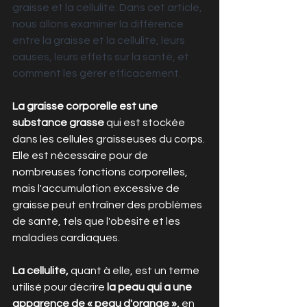
graisse et la cellulite. Dans cet article, 
nous allons examiner la différence 
entre la graisse et la cellulite, leurs 
causes, leurs effets sur la santé, et 
comment les gérer efficacement.
La graisse corporelle est une 
substance grasse
 qui est stockée 
dans les cellules graisseuses du corps. 
Elle est nécessaire pour de 
nombreuses fonctions corporelles, 
mais l'accumulation excessive de 
graisse peut entraîner des problèmes 
de santé, tels que l'obésité et les 
maladies cardiaques.
La cellulite, 
quant à elle, est un terme 
utilisé pour décrire 
la peau qui a une 
apparence de « peau d'orange », 
en 