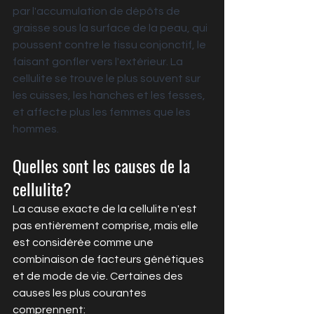
par l'accumulation de dépôts de 
graisse sous la surface de la peau, qui 
poussent contre le tissu conjonctif, le 
faisant gonfler vers l'extérieur. La 
cellulite se trouve le plus souvent sur 
les cuisses, les hanches et les fesses, 
et affecte plus les femmes que les 
hommes.
Quelles sont les causes de la 
cellulite?
La cause exacte de la cellulite n'est 
pas entièrement comprise, mais elle 
est considérée comme une 
combinaison de facteurs génétiques 
et de mode de vie. Certaines des 
causes les plus courantes 
comprennent: