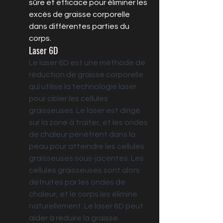
sûre et efficace pour éliminer les 
excès de graisse corporelle 
dans différentes parties du 
corps.
Laser 6D
Le laser 6D est une méthode de 
réduction de graisse corporelle 
qui utilise la technologie laser 
pour cibler les cellules 
graisseuses. Le laser est dirigé 
sur la zone à traiter, et les ondes 
de chaleur pénètrent dans la 
peau pour atteindre les cellules 
graisseuses sous-jacentes. Les 
cellules graisseuses sont alors 
détruites par les ondes de 
chaleur, et le corps les élimine 
naturellement. Le laser 6D peut 
aider à réduire la graisse 