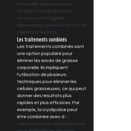
corporelle dans les zones 
difficiles à atteindre avec 
l'exercice et le régime 
alimentaire, comme le ventre, les 
cuisses et les bras. 
Les traitements combinés
Les traitements combinés sont 
une option populaire pour 
éliminer les excès de graisse 
corporelle. Ils impliquent 
l'utilisation de plusieurs 
techniques pour éliminer les 
cellules graisseuses, ce qui peut 
donner des résultats plus 
rapides et plus efficaces. Par 
exemple, la cryolipolise peut 
être combinée avec d
es 
traitements par radiofréquence 
pour améliorer les résultats.