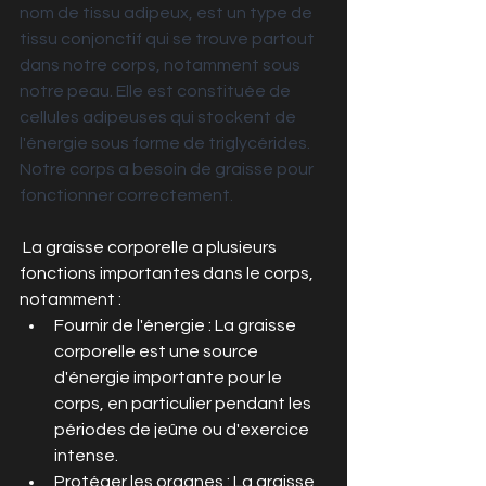
nom de tissu adipeux, est un type de 
tissu conjonctif qui se trouve partout 
dans notre corps, notamment sous 
notre peau. Elle est constituée de 
cellules adipeuses qui stockent de 
l'énergie sous forme de triglycérides. 
Notre corps a besoin de graisse pour 
fonctionner correctement.
 La graisse corporelle a plusieurs 
fonctions importantes dans le corps, 
notamment :
Fournir de l'énergie : La graisse 
corporelle est une source 
d'énergie importante pour le 
corps, en particulier pendant les 
périodes de jeûne ou d'exercice 
intense.
Protéger les organes : La graisse 