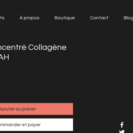
ts
À propos
Boutique
Contact
Blo
centré Collagène
 AH
Ajouter au panier
mmander et payer