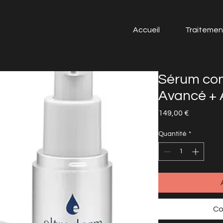
Accueil
Traitemen
Sérum con
Avancé +
Prix
149,00 €
Quantité
*
Co