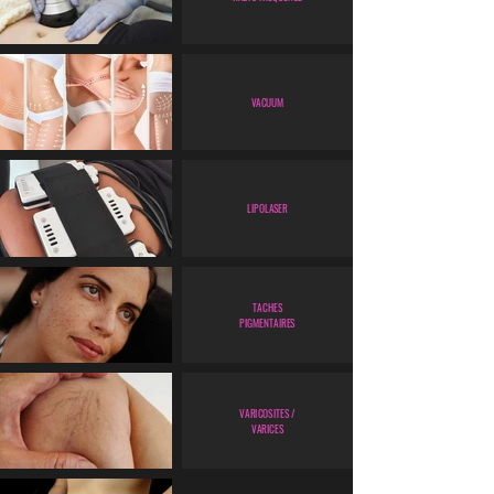
VACUUM
LIPOLASER
TACHES
PIGMENTAIRES
VARICOSITES /
VARICES