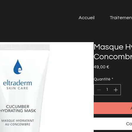
Accueil
Traitemen
Masque H
Concombr
Prix
49,00 €
Quantité
*
Co