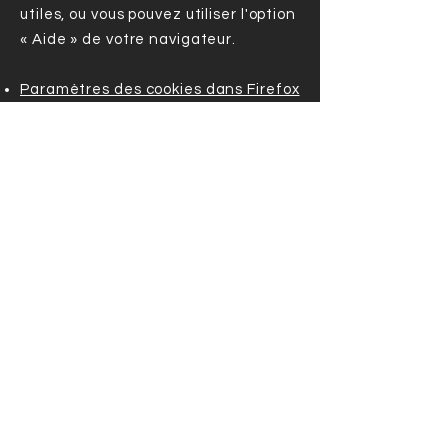
utiles, ou vous pouvez utiliser l'option
« Aide » de votre navigateur.
Paramètres des cookies dans Firefox
Paramètres des cookies dans
Internet Explorer
Paramètres des cookies dans
Google Chrome
Paramètres des cookies dans Safari
(OS X)
Paramètres des cookies dans Safari
(iOS)
Paramètres des cookies dans
Android
Pour refuser et empêcher que vos
données soient utilisées par Google
Analytics sur tous les sites web,