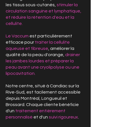
les tissus sous-cutanés,
stimuler la
circulation sanguine et lymphatique,
et réduire la rétention d'eau et la
cellulite.
Le Vaccum
est particulièrement
efficace pour
traiter la cellulite
aqueuse et fibreuse
, améliorer la
qualité de la peau d'orange,
drainer
les jambes lourdes et préparer la
peau avant une cryolipolyse ou une
lipocavitation.
Notre centre, situé à Candiac sur la
Rive-Sud, est facilement accessible
depuis Montréal, Longueuil et
Brossard. Chaque cliente bénéficie
d'un
traitement entièrement
personnalisé
et d'un
suivi rigoureux
.