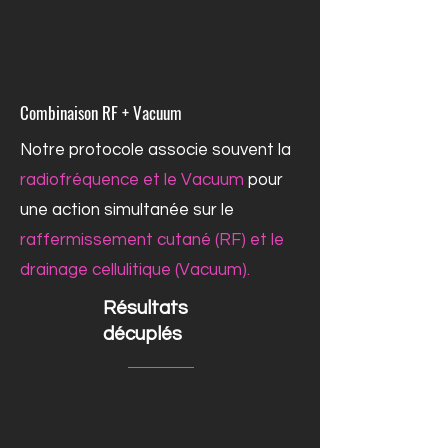
Combinaison RF + Vacuum
Notre protocole associe souvent la
radiofréquence et le Vacuum
pour
une action simultanée sur le
raffermissement cutané (RF) et le
drainage cellulitique (Vacuum).
Résultats
décuplés