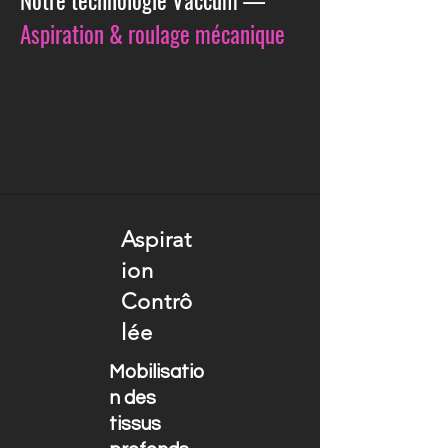
Aspiration & roulage mécanique
Aspirat
ion
Contrô
lée
Mobilisatio
n des
tissus