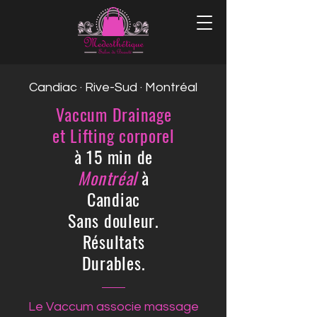
Candiac · Rive-Sud · Montréal
Vaccum Drainage
et Lifting corporel
à 15 min de
Montréal
à
Candiac
Sans douleur.
Résultats
Durables.
Le Vaccum associe massage