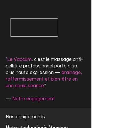
"
Le Vaccum
, c'est le massage anti-
cellulite professionnel porté à sa
plus haute expression —
drainage,
raffermissement et bien-être en
une seule séance.
"
—
Notre engagement
Nos équipements
Notre technologie Vaccum —