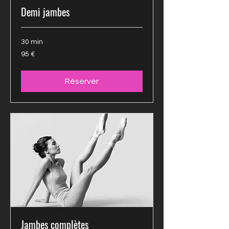
Demi jambes
30 min
95 euros
95 €
Réserver
Jambes complètes