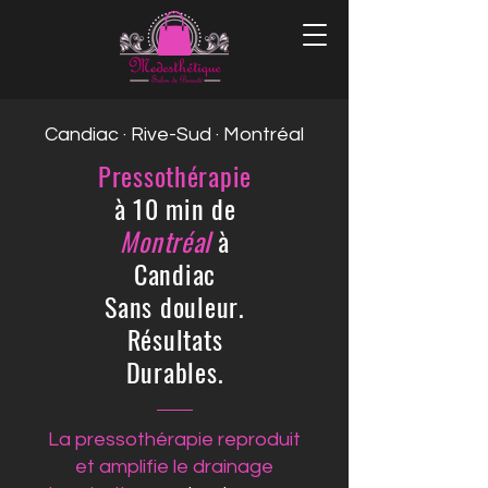
Candiac · Rive-Sud · Montréal
Pressothérapie
à 10 min de
Montréal
à
Candiac
Sans douleur.
Résultats
Durables.
La pressothérapie reproduit
et amplifie le drainage