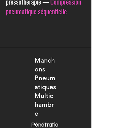
pressothérapie —
Compression
pneumatique séquentielle
Manch
ons
Pneum
atiques
Multic
hambr
e
Pénétratio