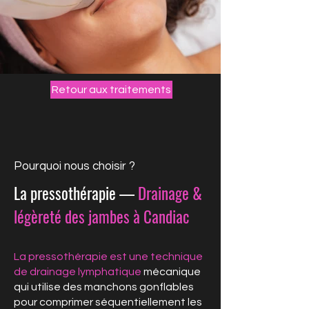
Retour aux traitements
Pourquoi nous choisir ?
La pressothérapie —
Drainage &
légèreté des jambes à Candiac
La pressothérapie est une technique
de drainage lymphatique
mécanique
qui utilise des manchons gonflables
pour comprimer séquentiellement les