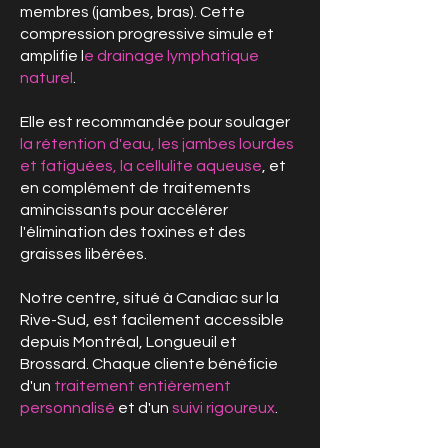
membres (jambes, bras). Cette
compression progressive simule et
amplifie l
e drainage lymphatique
naturel
.
Elle est recommandée pour soulager
la rétention d'eau, les jambes lourdes
et fatiguées, la cellulite aqueuse
, et
en complément de traitements
amincissants pour accélérer
l'élimination des toxines et des
graisses libérées.
Notre centre, situé à Candiac sur la
Rive-Sud, est facilement accessible
depuis Montréal, Longueuil et
Brossard. Chaque cliente bénéficie
d'un
traitement entièrement
personnalisé
et d'un
suivi rigoureux
.