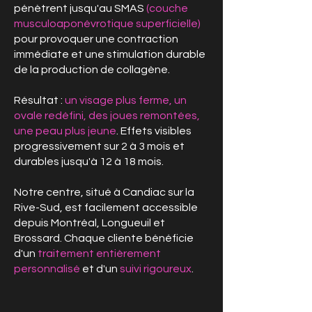
pénètrent jusqu'au SMAS
(couche
musculoaponévrotique superficielle)
pour provoquer une contraction
immédiate et une stimulation durable
de la production de collagène.
Résultat :
un visage plus ferme, un
ovale redéfini, des joues remontées,
une peau plus jeune
. Effets visibles
progressivement sur 2 à 3 mois et
durables jusqu'à 12 à 18 mois.
Notre centre, situé à Candiac sur la
Rive-Sud, est facilement accessible
depuis Montréal, Longueuil et
Brossard. Chaque cliente bénéficie
d'un
traitement entièrement
personnalisé
et d'un
suivi rigoureux
.