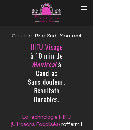
Candiac · Rive-Sud · Montréal
HIFU Visage
à 10 min de
Montréal
à
Candiac
Sans douleur.
Résultats
Durables.
La technologie HIFU
(Ultrasons Focalisés)
raffermit