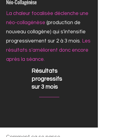
Néo-Collagénèse
La chaleur focalisée déclenche une
néo-collagénèse
(production de
nouveau collagène) qui s'intensifie
progressivement sur 2 à 3 mois.
Les
résultats s'améliorent donc encore
après la séance.
Résultats
progressifs
sur 3 mois
Comment ça se passe