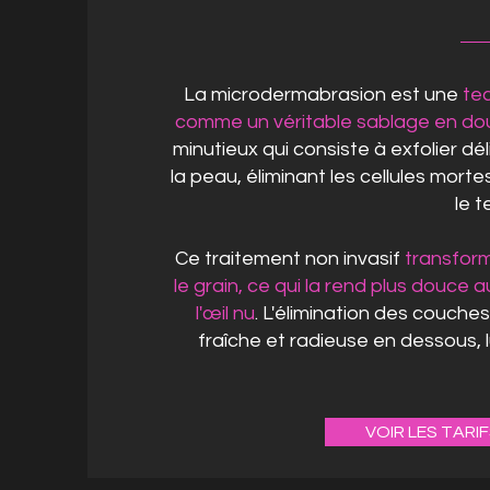
La microdermabrasion est une
tec
comme un véritable sablage en do
minutieux qui consiste à exfolier d
la peau, éliminant les cellules morte
le t
Ce traitement non invasif
transform
le grain, ce qui la rend plus douce a
l'œil nu
. L'élimination des couch
fraîche et radieuse en dessous, l
VOIR LES TARI