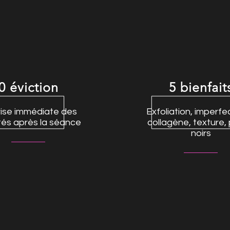
0 éviction
5 bienfait
ise immédiate des
Exfoliation, imperfe
ités après la séance
collagène, texture, 
noirs