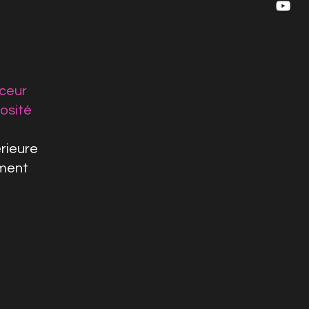
uceur
osité
rieure
ement