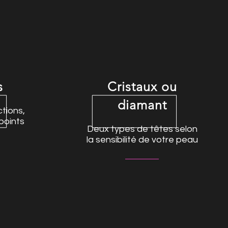
s
Cristaux ou
diamant
ctions,
points
Deux types de têtes selon
la sensibilité de votre peau