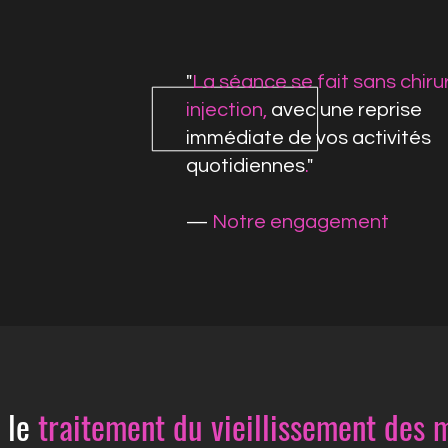
"
La séance se fait sans chirur
injection,
avec une reprise
immédiate de vos activités
quotidiennes
.
"
—
Notre engagement
r le
traitement du vieillissement des 