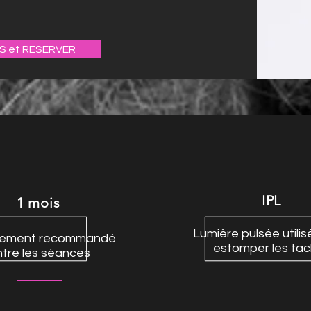
FS et RESERVER
IPL
1 mois
Lumière pulsée utili
ement recommandé
estomper les ta
tre les séances