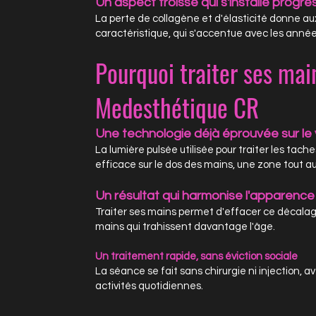
Un aspect froissé qui s'installe progr
La perte de collagène et d'élasticité donne au
caractéristique, qui s'accentue avec les année
Pourquoi traiter ses mai
Medesthétique CR
Une technologie déjà éprouvée sur le
La lumière pulsée utilisée pour traiter les tach
efficace sur le dos des mains, une zone tout au
Un résultat qui harmonise l'apparence
Traiter ses mains permet d'effacer ce décalage
mains qui trahissent davantage l'âge.
Un traitement rapide, sans éviction sociale
La séance se fait sans chirurgie ni injection, 
activités quotidiennes.