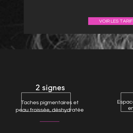
VOIR LES TARI
2 signes
Espac
Taches pigmentaires et
en
peau froissée, déshydratée