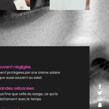
ouvent négligée
ment protégées par une crème solaire
ue aussi souvent au soleil.
 glandes sébacées
 fine que celle du visage, ce qui la
relâchement avec le temps.