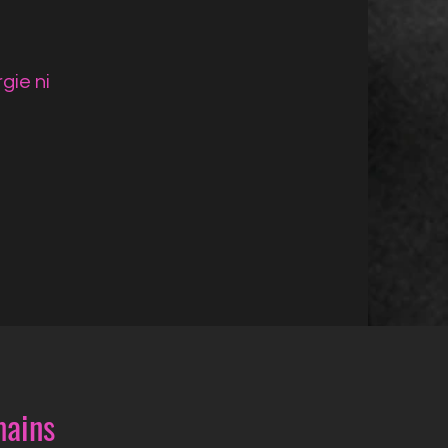
gie ni
mains