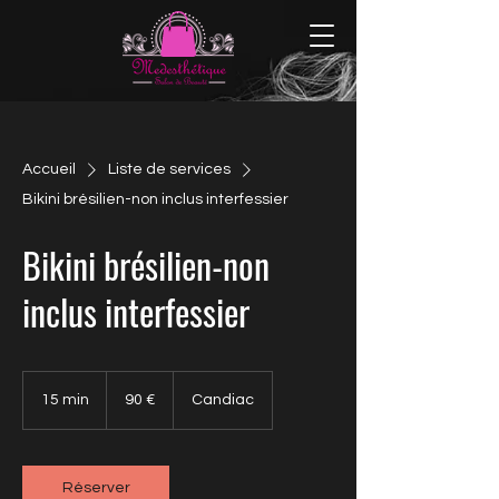
Accueil
Liste de services
Bikini brésilien-non inclus interfessier
Bikini brésilien-non
inclus interfessier
90 euros
15 min
1
90 €
Candiac
5
m
i
n
Réserver