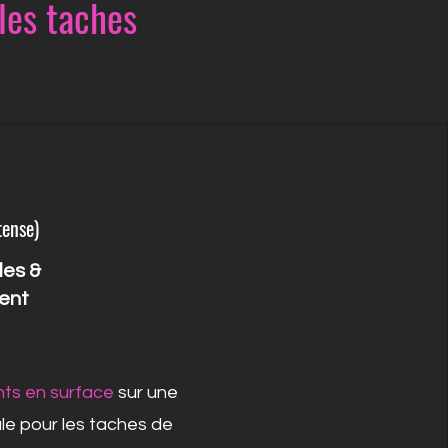
les taches
tense)
les &
ent
ents en surface
sur une
ale pour les taches de