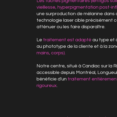
Les taches pigmentaires (lentigos so
vieillesse, hyperpigmentation post-in
une surproduction de mélanine dans 
technologie laser cible précisément 
atténuer ou les faire disparaître.
Le
traitement est adapté
au type et 
au phototype de la cliente et à la z
mains, corps).
Notre centre, situé à Candiac sur la 
accessible depuis Montréal, Longueui
bénéficie d'un
traitement entièremen
rigoureux
.