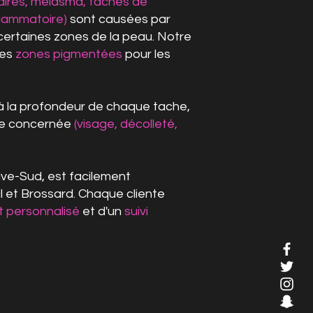
laires, mélasma, taches de
flammatoire)
sont causées par
certaines zones de la peau. Notre
ces
zones pigmentées
pour les
à la profondeur de chaque tache,
one concernée
(visage, décolleté,
Rive-Sud, est facilement
l et Brossard. Chaque cliente
t personnalisé
et d'un
suivi