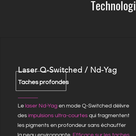
Technolog
Laser Q-Switched / Nd-Yag
Taches profondes
Le
laser Nd-Yag
en mode Q-Switched délivre
des
impulsions ultra-courtes
qui fragmentent
les pigments en profondeur sans échauffer
la peau environnante.
Efficace sur les taches